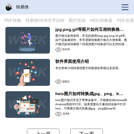
转易侠
PDF转换
转易侠OCR文字识别
图片压缩
HEIC转换器
PDF压缩
jpg,png,gif等图片如何互相转换格式？
图片格式多种多样，常见的就有bmp,jpg,png,tif,gif等。
由于设备兼容性，常常需要转换图片格式方便查看。图
片格式如何转换呢？转易侠图片转换器可以支持80多种
图片格式的互相转换
8418
软件界面使用介绍
本文简单介绍转易侠图片转换器的界面以及使用。
8901
heic图片如何转换成jpg、png、bmp？
heic图片格式常见于苹果设备中，不能够在Windows和
Android系统中打开。如果需要在不兼容的设备中打开
heic，可将图片格式转换成jpg、png或bmp等。
1194